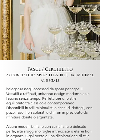
Corona da sposa con fiori di perle
Corona Sposa floreale Este
Corona da sposa floreale Nora
Corona sposa BURANO Luxury
Tiara sposa floreale Positano
Corona sposa Bernini Luxury
Tiara sposa Charlotte
Tiara sposa SHERRY Blossom
Corona sposa Michelangelo
Corona sposa MODICA Statement
Corona sposa MONICA Blossom
Tiara OROSEI
Tiara sposa MARCHESA
Corona sposa AURORA Blossom
Corona sposa Botticelli Statement
Corona sposa Carrara Luxury
Corona sposa Pearly-Dante
Corona sposa Fleur Statement
Fascia da sposa floreale Romantica
Corona sposa NAVONA Empire
Corona sposa Romantica
Tiara sposa Salento Statement
Corona sposa Dante
Corona sposa ASTER
Corona sposa VERONA Statement
Corona sposa JOSEPHINE
Corona sposa CAPRI Empire
Corona sposa PENELOPE The
Tiara sposa Lauren
Gloria
Statement
Statement Flower
Blossom
Celestial
Fasce / Cerchietto
acconciatura sposa flessibile, dal minimal
al regale
l'eleganza negli accessori da sposa per capelli.
Versatili e raffinati, uniscono design moderno a un
fascino senza tempo. Perfetti per uno stile
equilibrato tra classico e contemporaneo.
Disponibili in stili minimalisti o ricchi di dettagli, con
pizzo, raso, fiori colorati o chiffon impreziosito da
rifiniture dorate o argentate.
Alcuni modelli brillano con scintillanti o delicate
perle, altri sfoggiano foglie intrecciate o eterei fiori
in organza. Ogni pezzo è una dichiarazione di stile