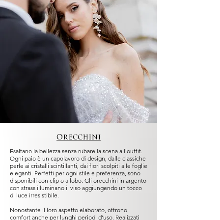
Veletta sposa Floreale Como
Velo sposa floreale Peony
Velo sposa Floreale Como
Velo sposa Perla
Velo sposa Valentina Blossom
Velo da sposa Perla
Orecchini
Esaltano la bellezza senza rubare la scena all'outfit.
Ogni paio è un capolavoro di design, dalle classiche
perle ai cristalli scintillanti, dai fiori scolpiti alle foglie
eleganti. Perfetti per ogni stile e preferenza, sono
disponibili con clip o a lobo. Gli orecchini in argento
con strass illuminano il viso aggiungendo un tocco
di luce irresistibile.
Nonostante il loro aspetto elaborato, offrono
comfort anche per lunghi periodi d'uso. Realizzati