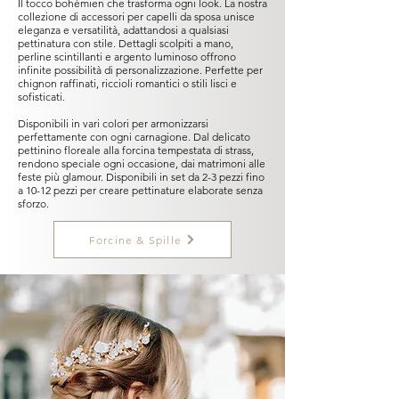
Il tocco bohémien che trasforma ogni look. La nostra
collezione di accessori per capelli da sposa unisce
eleganza e versatilità, adattandosi a qualsiasi
pettinatura con stile. Dettagli scolpiti a mano,
perline scintillanti e argento luminoso offrono
infinite possibilità di personalizzazione. Perfette per
chignon raffinati, riccioli romantici o stili lisci e
sofisticati.
Disponibili in vari colori per armonizzarsi
perfettamente con ogni carnagione. Dal delicato
pettinino floreale alla forcina tempestata di strass,
rendono speciale ogni occasione, dai matrimoni alle
feste più glamour. Disponibili in set da 2-3 pezzi fino
a 10-12 pezzi per creare pettinature elaborate senza
sforzo.
Forcine & Spille