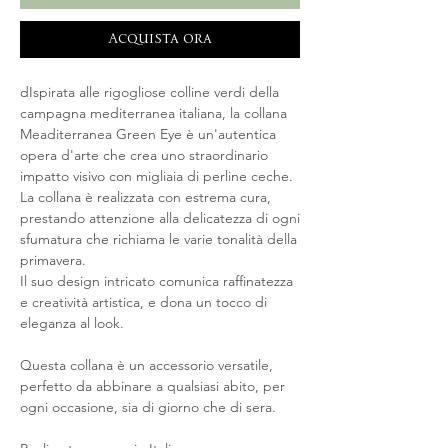
Acquista ora
dIspirata alle rigogliose colline verdi della
campagna mediterranea italiana, la collana
Meaditerranea Green Eye è un'autentica
opera d'arte che crea uno straordinario
impatto visivo con migliaia di perline ceche.
La collana è realizzata con estrema cura,
prestando attenzione alla delicatezza di ogni
sfumatura che richiama le varie tonalità della
primavera.
Il suo design intricato comunica raffinatezza
e creatività artistica, e dona un tocco di
eleganza al look.
Questa collana è un accessorio versatile,
perfetto da abbinare a qualsiasi abito, per
ogni occasione, sia di giorno che di sera.