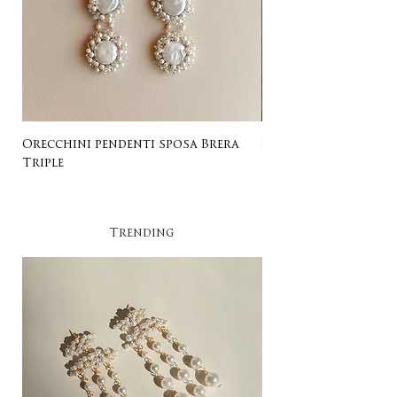
Orecchini pendenti sposa Brera
Listing for Gail
Triple
Trending​