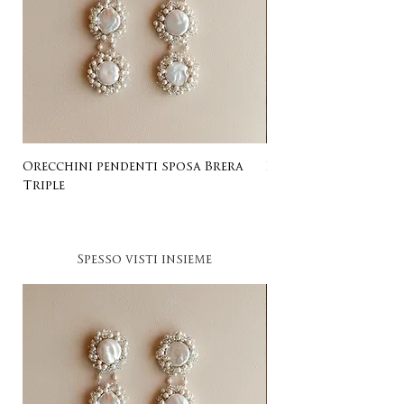
Orecchini pendenti sposa Brera
Listing for Gail
Triple
Spesso visti insieme