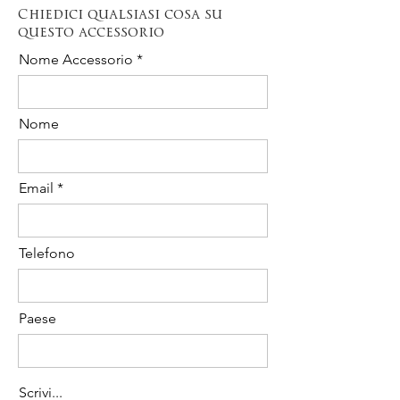
in qualsiasi momento.
Chiedici qualsiasi cosa su
Il costo è pari al 20% del totale
questo accessorio
dell'acquisto.
Contattaci per richiedere la disponibilità
Nome Accessorio
dell' Ordine Urgente per il seguente
articolo.
Nome
Email
Telefono
Paese
Scrivi...