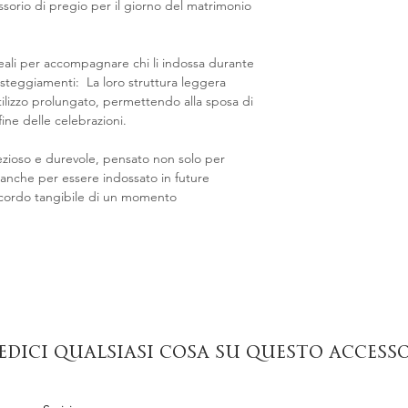
ssorio di pregio per il giorno del matrimonio
eali per accompagnare chi li indossa durante
festeggiamenti: La loro struttura leggera
ilizzo prolungato, permettendo alla sposa di
 fine delle celebrazioni.
ezioso e durevole, pensato non solo per
a anche per essere indossato in future
ricordo tangibile di un momento
edici qualsiasi cosa su questo access