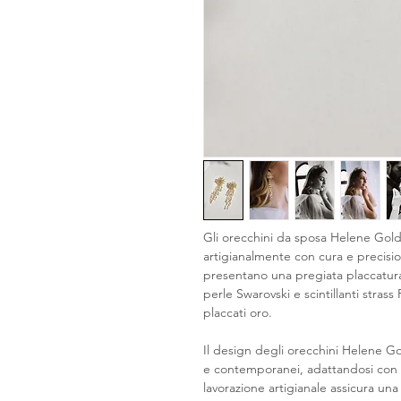
Gli orecchini da sposa Helene Gold 
artigianalmente con cura e precisio
presentano una pregiata placcatura
perle Swarovski e scintillanti stra
placcati oro.
Il design degli orecchini Helene G
e contemporanei, adattandosi con nat
lavorazione artigianale assicura una