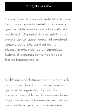
Acquista ora
Gli orecchini da sposa di perle Miracle Pearl
Drop sono il gioiello perfetto per elevare
qualsiasi abito nuziale con la loro raffinata
modernità. Disponibili in eleganti finiture
oro o argento, questi orecchini pendenti
vantano perle Swarovski ed elementi
placcati in oro, creando un'armoniosa
fusione di eleganza contemporanea e
fascino intramontabile.
Si abbinano perfettamente a diversi stili di
matrimonio: dalle cerimonie minimaliste a
quelle all'avanguardia, diventando un
accessorio versatile per la sposa moderna.
Ogni paio è meticolosamente realizzato a
mano in Italia, garantendo la massima