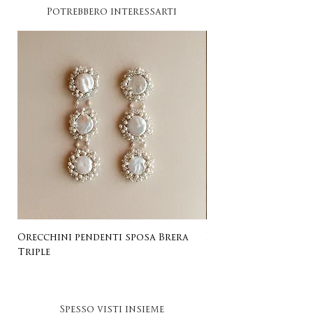
Potrebbero interessarti
Orecchini pendenti sposa Brera
Listing for Gail
Triple
Spesso visti insieme