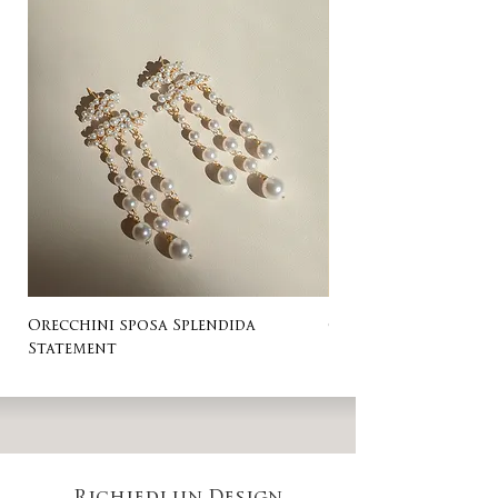
Orecchini sposa Splendida
Orecchini sposa Ro
Statement