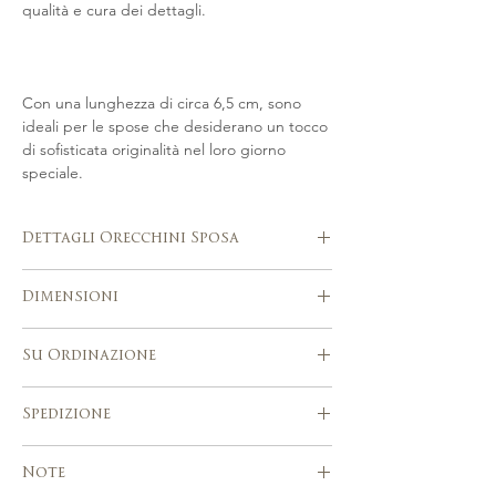
qualità e cura dei dettagli.
Con una lunghezza di circa 6,5 cm, sono
ideali per le spose che desiderano un tocco
di sofisticata originalità nel loro giorno
speciale.
Dettagli Orecchini Sposa
Fatto a mano in Italia
Dimensioni
Creato artigianalmente in tonalità oro o
argento, rifinito a mano con perle
Lunghezza: 6,5cm ca.
Swarovski e perle Barocche
Su Ordinazione
Ideale per diversi stili di eventi e
matrimoni
Si prega di considerare 3-4 settimane
Spedizione
Lavorato a mano utilizzando strumenti
dopo l'acquisto per la realizzazione
e tecniche tradizionali di modisteria
dell'articolo.
Servizio di spedizione espressa con
personalizzazione dell'ordine possibile.
Note
numero di tracciamento