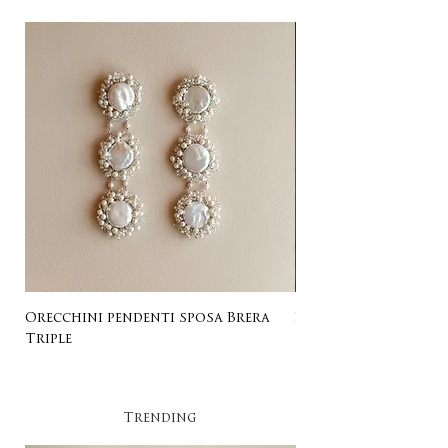
Orecchini pendenti sposa Brera
Listing for Gail
Triple
Trending​