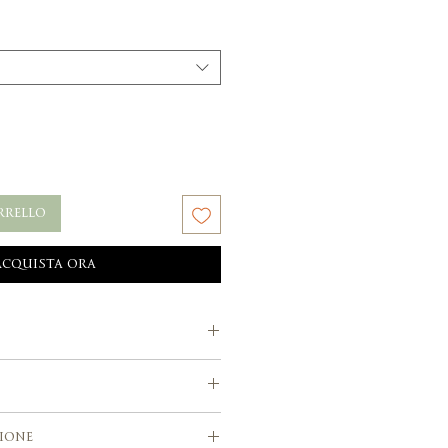
rrello
Acquista ora
alia
 in tonalità oro o argento con
 fatti a mano, strass, perline
ione