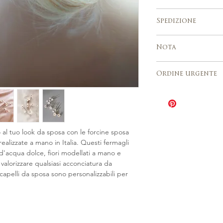
Si adatta perfet
acconciature sp
Si prega di atten
Spedizione
Realizzato a mano
per la realizzazio
tradizionali di mo
Gli ordini persona
Servizio di spedi
accettati.
Nota
tracciamento
Europa, Stati Uniti
Per via della natura a
lavorativi
Ordine urgente
le vendite su ordina
Italia 2–3 giorni
definitive e ogni art
L'opzione Ordine 
leggermente diverso
tempi di produzi
figura. Se hai bisogn
produzione varia 
ordine personalizzato
dell'articolo da 3 
momento.
al tuo look da sposa con le forcine sposa
Il costo è pari al 
ealizzate a mano in Italia. Questi fermagli
Contattaci per ric
 d'acqua dolce, fiori modellati a mano e
Urgente per il seg
 valorizzare qualsiasi acconciatura da
capelli da sposa sono personalizzabili per