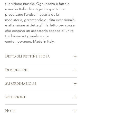
tua visione nuziale. Ogni pezzo è fatto a
mano in Italia da artigiani esperti che
preservano l'antica maestria della
modisteria, garantendo qualità eccezionale
e attenzione ai dettagli. Perfetto per spose
che cercano un accessorio capace di unire
tradizione artigianale e stile
contemporaneo. Made in Italy.
Dettagli pettine sposa
Fatto a mano in Italia
Dimensioni
Realizzato artigianalmente con fiori
scolpiti a mano, perle Swarovski, perline
Lunghezza 13 cm c.a.
seed beads ceche.
Su Ordinazione
Si adatta splendidamente a diverse
acconciature da sposa
Si prega di considerare 3-5 settimane
Spedizione
Lavorato artigianalmente utilizzando
dopo l'acquisto per la realizzazione del
strumenti e tecniche tradizionali di
tuo pezzo.
Servizio di spedizione express con
modisteria
Ordini personalizzati sono benvenuti!
Note
numero di tracking