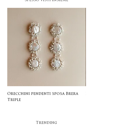
Spesso visti insieme
Orecchini pendenti sposa Brera
Listing for Gail
Triple
Trending​