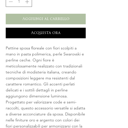
Aggiungi al carrello
Acquista ora
Pettine sposa floreale con fiori scolpiti a
mano in pasta polimerica, perle Swarovski e
perline ceche. Ogni fiore è
meticolosamente realizzato con tradizionali
tecniche di modisteria italiana, creando
composizioni leggere ma resistenti dal
carattere romantico. Gli accenti perlati
delicati e i sottili dettagli in perline
aggiungono dimensione luminosa.
Progettato per valorizzare code e semi-
raccolti, questo accessorio versatile si adatta
a diverse acconciature da sposa. Disponibile
nelle finiture oro e argento con colori dei
fiori personalizzabili per armonizzarsi con la