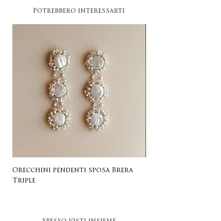
Potrebbero interessarti
Orecchini pendenti sposa Brera
Listing for Gail
Triple