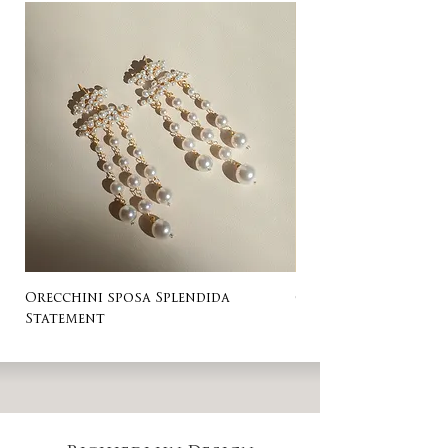
Orecchini sposa Splendida
Orecchini sposa Ro
Statement