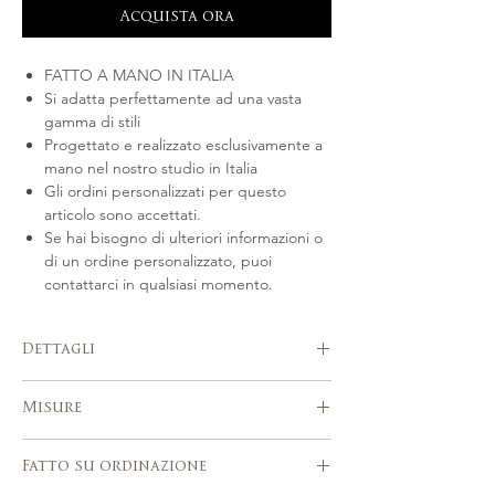
Acquista ora
FATTO A MANO IN ITALIA
Si adatta perfettamente ad una vasta
gamma di stili
Progettato e realizzato esclusivamente a
mano nel nostro studio in Italia
Gli ordini personalizzati per questo
articolo sono accettati.
Se hai bisogno di ulteriori informazioni o
di un ordine personalizzato, puoi
contattarci in qualsiasi momento.
Dettagli
Fatto a mano in Italia.
Misure
Realizzato a mano in tonalità oro o
argento in ottone, perle Swarovski, fiori
Circa 10 cm - 3,9 pollici
smaltati, perline ceche.
Fatto su ordinazione
Si adatta perfettamente a una vasta