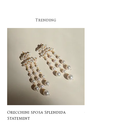
Trending​
Orecchini sposa Splendida
Orecchini sposa Ro
Statement