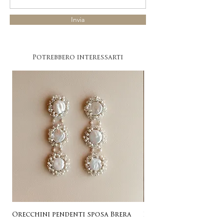
Invia
Potrebbero interessarti
Orecchini pendenti sposa Brera
Listing for Gail