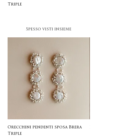
Triple
Spesso visti insieme
Orecchini pendenti sposa Brera
Listing for Gail
Triple