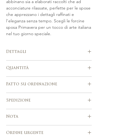
abbinano sia a elaborati raccolti che ad
acconciature rilassate, perfette per le spose
che apprezzano i dettagli raffinati e
l'eleganza senza tempo. Scegli le forcine
sposa Primavera per un tocco di arte italiana
nel tuo giorno speciale.
Dettagli
Fatto a mano in Italia
Quantità
Realizzato a mano in tonalità oro o
argento con perle Swarovski, fiori
Set da 4
scolpiti a mano, perline ceche.
Fatto su ordinazione
Si adatta perfettamente a una vasta
gamma di acconciature sposa
Si prega di attendere 3-4 settimane
Spedizione
Realizzato a mano utilizzando strumenti
dopo l'acquisto per la realizzazione del
e tecniche tradizionali di modisteria
tuo accessorio.
Servizio di spedizione espresso con
Gli ordini personalizzati per questo
Nota
numero di tracciamento
articolo sono accettati.
Europa, Stati Uniti, Canada e altri paesi:
Per via della natura artigianale dei nostri
5 – 7 giorni lavorativi
Ordine urgente
prodotti, tutte le vendite su ordinazione