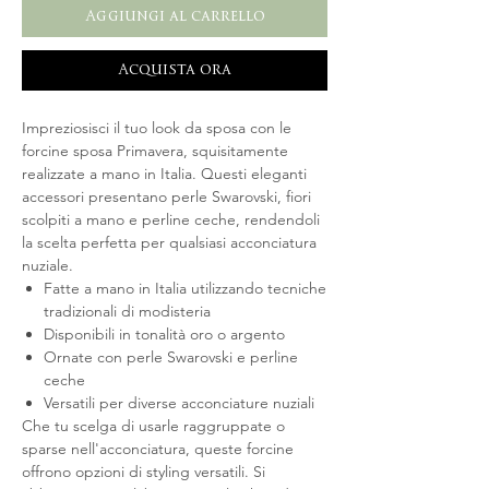
Aggiungi al carrello
Acquista ora
Impreziosisci il tuo look da sposa con le
forcine sposa Primavera, squisitamente
realizzate a mano in Italia. Questi eleganti
accessori presentano perle Swarovski, fiori
scolpiti a mano e perline ceche, rendendoli
la scelta perfetta per qualsiasi acconciatura
nuziale.
Fatte a mano in Italia utilizzando tecniche
tradizionali di modisteria
Disponibili in tonalità oro o argento
Ornate con perle Swarovski e perline
ceche
Versatili per diverse acconciature nuziali
Che tu scelga di usarle raggruppate o
sparse nell'acconciatura, queste forcine
offrono opzioni di styling versatili. Si