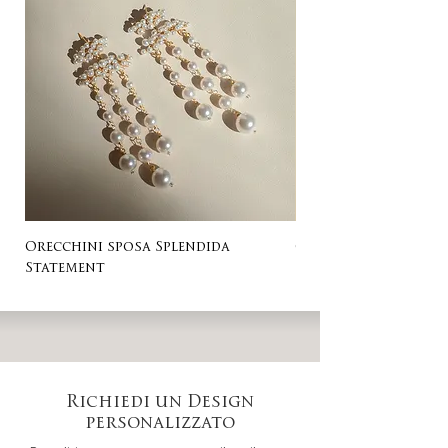
Orecchini sposa Splendida
Orecchini sposa Ro
Statement
Richiedi un Design
personalizzato