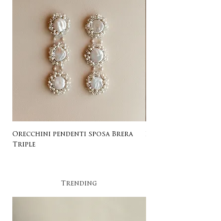
Orecchini pendenti sposa Brera
Listing for Gail
Triple
Trending​