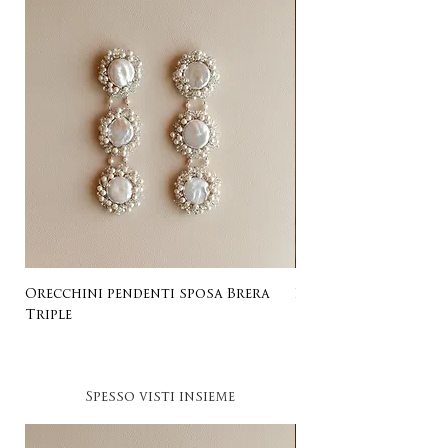
Orecchini pendenti sposa Brera
Listing for Gail
Triple
Spesso visti insieme