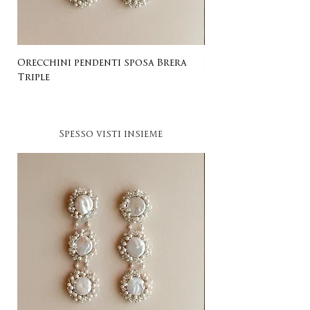
Orecchini pendenti sposa Brera
Listing for Gail
Triple
Spesso visti insieme