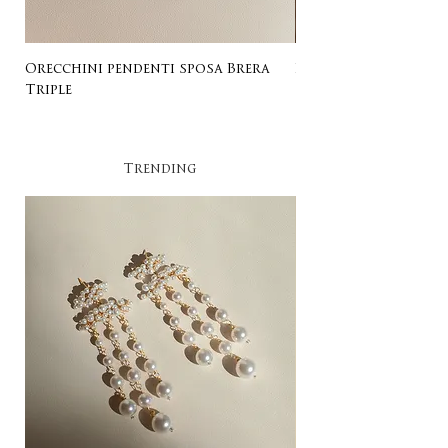
Orecchini pendenti sposa Brera
Listing for Gail
Triple
Trending​