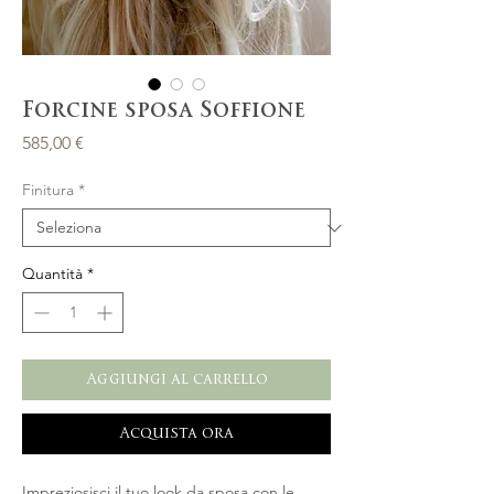
Forcine sposa Soffione
Prezzo
585,00 €
Finitura
*
Quantità
*
Aggiungi al carrello
Acquista ora
Impreziosisci il tuo look da sposa con le