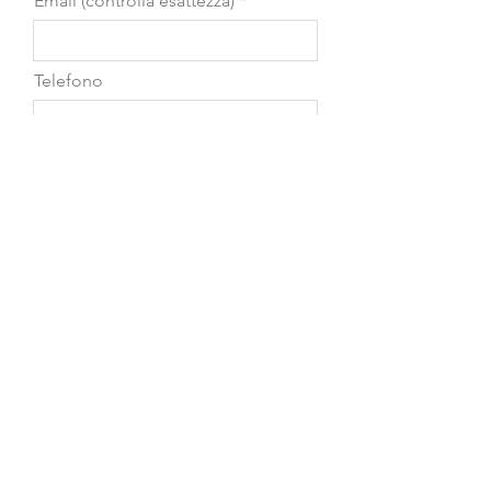
Email (controlla esattezza)
Telefono
Scrivi il messaggio...