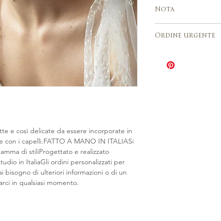
Servizio di spedi
accettati.
Nota
tracciamento
Europa, Stati Uniti
Per via della natur
lavorativi
Ordine urgente
tutte le vendite 
Italia 2–3 giorni
definitive e ogni 
L'opzione Ordine 
leggermente dive
tempi di produzi
figura. Se hai bis
produzione varia 
un ordine persona
dell'articolo da 3 
qualsiasi moment
Il costo è pari al 
Contattaci per ric
Urgente per il seg
te e così delicate da essere incorporate in 
te con i capelli.FATTO A MANO IN ITALIASi 
mma di stiliProgettato e realizzato 
dio in ItaliaGli ordini personalizzati per 
i bisogno di ulteriori informazioni o di un 
arci in qualsiasi momento.