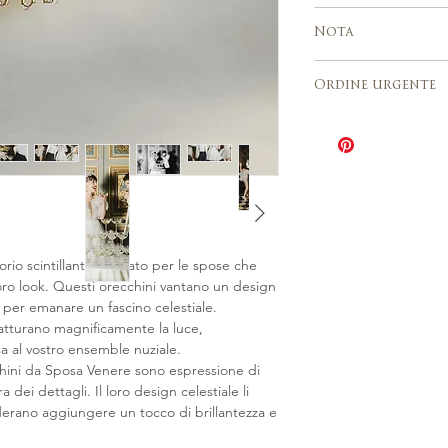
Realizzato a mano
Gli ordini persona
Servizio di spedi
tradizionali di mo
accettati.
Nota
tracciamento
Europa, Stati Uniti
Per via della natur
lavorativi
Ordine urgente
tutte le vendite 
Italia 2–3 giorni
definitive e ogni 
L'opzione Ordine 
leggermente dive
tempi di produzi
figura. Se hai bis
produzione varia 
un ordine persona
dell'articolo da 3 
qualsiasi moment
Il costo è pari al 
Contattaci per ric
Urgente per il seg
rio scintillante pensato per le spose che
ro look. Questi orecchini vantano un design
 per emanare un fascino celestiale.
 catturano magnificamente la luce,
 al vostro ensemble nuziale.
ecchini da Sposa Venere sono espressione di
 dei dettagli. Il loro design celestiale li
derano aggiungere un tocco di brillantezza e