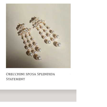
Orecchini sposa Splendida
Orecchini sposa Ro
Statement