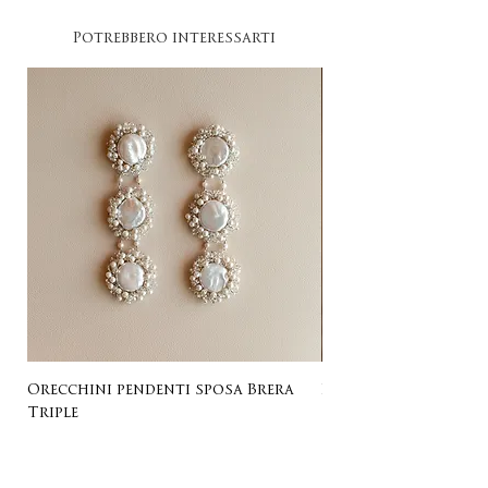
Potrebbero interessarti
Orecchini pendenti sposa Brera
Listing for Gail
Triple