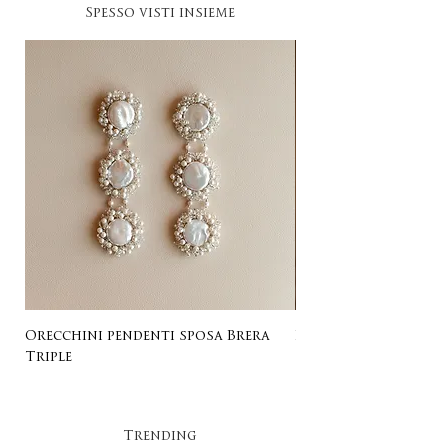
Spesso visti insieme
Orecchini pendenti sposa Brera
Listing for Gail
Triple
Trending​