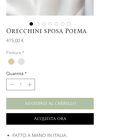
Orecchini sposa Poema
Prezzo
415,00 €
Finitura
*
Quantità
*
Aggiungi al carrello
Acquista ora
FATTO A MANO IN ITALIA.