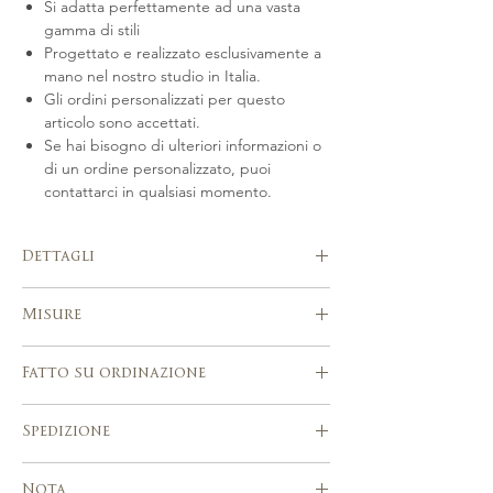
Si adatta perfettamente ad una vasta
gamma di stili
Progettato e realizzato esclusivamente a
mano nel nostro studio in Italia.
Gli ordini personalizzati per questo
articolo sono accettati.
Se hai bisogno di ulteriori informazioni o
di un ordine personalizzato, puoi
contattarci in qualsiasi momento.
Dettagli
Fatto a mano in Italia. Realizzato a mano in
Misure
tonalità oro o argento con fiori modellati a
mano, perle Swarovski, perline ceche. Si
lunghezza circa 12 cm
adatta perfettamente a una vasta gamma
Fatto su ordinazione
di acconciature sposaRealizzato a mano
utilizzando strumenti e tecniche tradizionali
Si prega di attendere 3-4 settimane
Spedizione
di modisteria
dopo l'acquisto per la realizzazione del
tuo accessorio.
Servizio di spedizione espresso con
Gli ordini personalizzati per questo
Nota