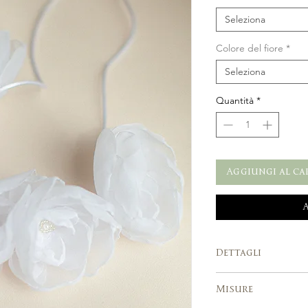
Seleziona
Colore del fiore
*
Seleziona
Quantità
*
Aggiungi al ca
Dettagli
Fatto a mano in It
Misure
Realizzato a man