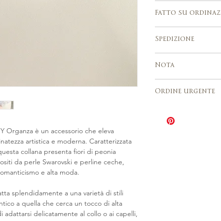
perle di cristallo
Regolabile per adatta
Si adatta perfett
Fatto su ordinaz
sposa, da cerimoni
Progettato e rea
Si prega di atten
Spedizione
nostro studio in It
per la realizzazio
Gli ordini persona
Servizio di spedi
accettati.
Nota
tracciamento
Europa, Stati Uniti
Per via della natura a
lavorativi
Ordine urgente
le vendite su ordina
Italia 2–3 giorni
definitive e ogni art
L'opzione Ordine 
leggermente diverso
tempi di produzi
Se hai bisogno di ult
NY Organza è un accessorio che eleva
produzione varia 
personalizzato, puoi
finatezza artistica e moderna. Caratterizzata
dell'articolo da 3 
questa collana presenta fiori di peonia
Il costo è pari al 
ositi da perle Swarovski e perline ceche,
Contattaci per ric
romanticismo e alta moda.
Urgente per il seg
ta splendidamente a una varietà di stili
ntico a quella che cerca un tocco di alta
 adattarsi delicatamente al collo o ai capelli,