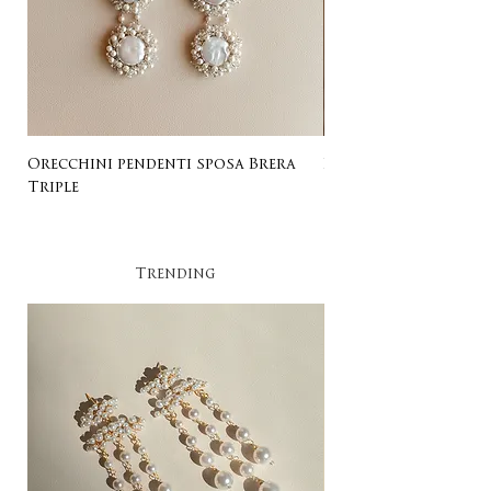
Orecchini pendenti sposa Brera
Listing for Gail
Triple
Trending​