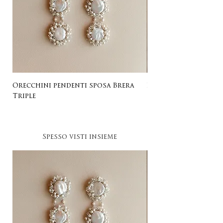
Orecchini pendenti sposa Brera
Listing for Gail
Triple
Spesso visti insieme