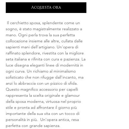
Acquista ora
 Il cerchietto sposa, splendente come un 
sogno, è stato magistralmente realizzato a 
mano. Ogni perla trova la sua perfetta 
collocazione insieme alle altre, cullata dalle 
sapienti mani dell'artigiano. Un'opera di 
raffinato splendore, rivestita con la migliore 
seta italiana e rifinita con cura e pazienza. La 
luce disegna eleganti linee di modernità in 
ogni curva. Un richiamo al minimalismo 
sofisticato che non rifugge dall'incanto, ma 
anzi lo abbraccia con un pizzico di sfida. 
Questo magnifico accessorio per capelli 
rappresenta la scelta originale e glamour 
della sposa moderna, virtuosa nel proprio 
stile e pronta ad affrontare il giorno più 
importante della sua vita con un tocco di 
personalità in più.  Un'opera antica, resa 
perfetta con grande sapienza.