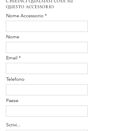
Chiedici qualsiasi cosa su
Il costo è pari al 20% del totale
questo accessorio
dell'acquisto.
Contattaci per richiedere la disponibilità
Nome Accessorio
dell' Ordine Urgente per il seguente
articolo.
Nome
Email
Telefono
Paese
Scrivi...