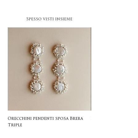
Spesso visti insieme
Orecchini pendenti sposa Brera
Listing for Gail
Triple