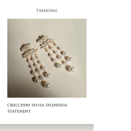
Trending​
Orecchini sposa Splendida
Orecchini sposa Ro
Statement