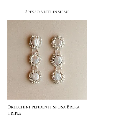
Spesso visti insieme
Orecchini pendenti sposa Brera
Listing for Gail
Triple