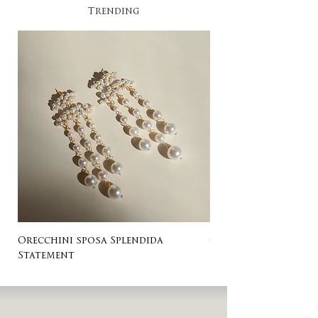
Trending​
Orecchini sposa Splendida
Orecchini sposa Ro
Statement