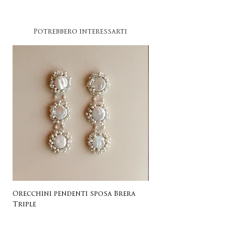
Potrebbero interessarti
Orecchini pendenti sposa Brera
Listing for Gail
Triple