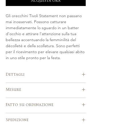
Acquista ora
Gli orecchini Tivoli Statement non passano 
mai inosservati. Possono catturare 
immediatamente lo sguardo in un batter 
d'occhio e attirare l'attenzione sulla tua 
bellezza accentuando la femminilità del 
décolleté e della scollatura. Sono perfetti 
per il ricevimento per elevare qualsiasi abito 
in uno stile pronto per la festa.
Dettagli
Fatto a mano in Italia
Misure
Realizzato a mano in tonalità oro o
argento, rifinito a mano con perle
Lunghezza ca. 9 centimetri
Swarovski, elementi placcati oro.
Fatto su ordinazione
Si adatta perfettamente a una vasta
gamma di stili di matrimonio ed eventi
Si prega di attendere 3-4 settimane
Spedizione
Realizzato a mano utilizzando strumenti
dopo l'acquisto per la realizzazione del
e tecniche artigianali tradizionali
tuo accessorio.