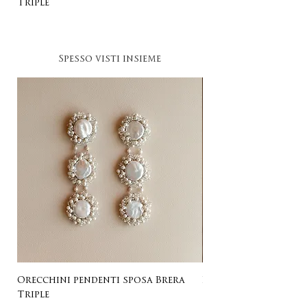
Triple
Spesso visti insieme
Orecchini pendenti sposa Brera
Listing for Gail
Triple