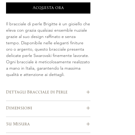
Acquista ora
Il bracciale di perle Brigitte è un gioiello che
eleva con grazia qualsiasi ensemble nuziale
grazie al suo design raffinato e senza
tempo. Disponibile nelle eleganti finiture
oro o argento, questo bracciale presenta
delicate perle Swarovski finemente lavorate.
Ogni bracciale è meticolosamente realizzato
a mano in Italia, garantendo la massima
qualità e attenzione ai dettagli.
Dettagli Bracciale di Perle
Fatto a mano in Italia
Dimensioni
Realizzato artigianalmente nelle tonalità
oro o argento, con perle Swarovski.
Dimensioni su tue misure
Si abbina perfettamente con una
Su Misura
varietà di stili nuziali ed eventi