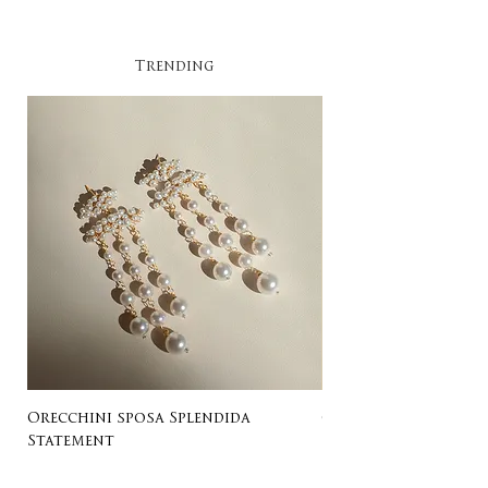
Trending​
Orecchini sposa Splendida
Orecchini sposa Ro
Statement