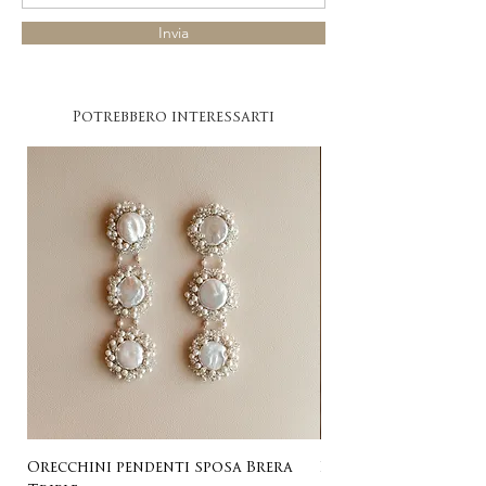
Invia
Potrebbero interessarti
Orecchini pendenti sposa Brera
Listing for Gail