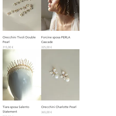
Orecchini Tivoli Double
Forcine sposa PERLA
Pearl
Cascade
Prezzo
Prezzo
315,00 €
325,00 €
Tiara sposa Salento
Orecchini Charlotte Pearl
Statement
Prezzo
365,00 €