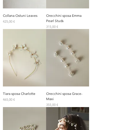
Collana Ostuni Leaves
Orecchini sposa Emma
Pearl Studs
Prezzo
425,00 €
Prezzo
315,00 €
Tiara sposa Charlotte
Orecchini sposa Grace-
Maxi
Prezzo
465,00 €
Prezzo
355,00 €