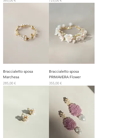
Prezzo
Prezzo
585,00 €
725,00 €
Braccialetto sposa
Braccialetto sposa
Marchesa
PRIMAVERA Flower
Prezzo
Prezzo
285,00 €
355,00 €