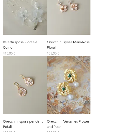
Veletta sposa Floreale
Orecchini sposa Mary-Rose
Como
Floral
Prezzo
Prezzo
415,00 €
185,00 €
Orecchini sposa pendenti
Orecchini Versailles Flower
Petali
and Pearl