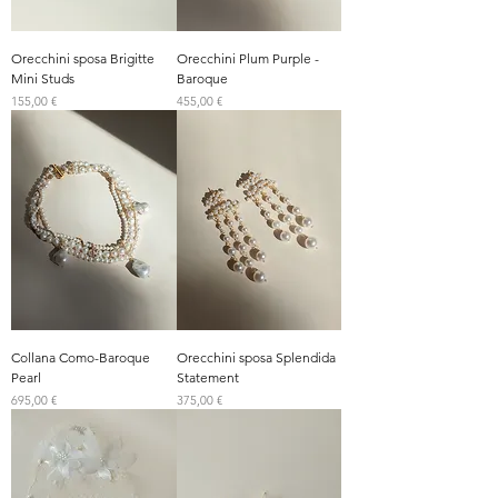
Orecchini sposa Brigitte
Orecchini Plum Purple -
Mini Studs
Baroque
Prezzo
Prezzo
155,00 €
455,00 €
Collana Como-Baroque
Orecchini sposa Splendida
Pearl
Statement
Prezzo
Prezzo
695,00 €
375,00 €