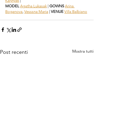
Kalytyak
 |
MODEL 
Agatha Lukasak
 | 
GOWNS 
Arina 
Boganova
, 
Vesssna Maria
 | 
VENUE 
Villa Balbiano
Mostra tutti
Post recenti