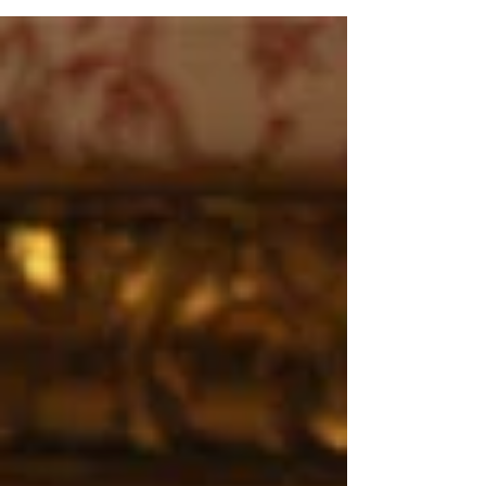
tuo matrimonio. Il tuo matrimonio merita accessori
nuziali che uniscano eleganza senza tempo e
tendenze attuali. Quick Answer: Parti sempre
dall'abito. Scollatura profonda = collana
statement. Abito ricco di dettagli = orecchini
discreti. Cerimonia sera = più luminosità.
Cerimonia giorno = eleganza sobria. Cerchi la
collezione?